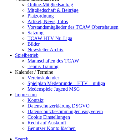
Online-Mitgliedsantrag
Mitgliedschaft & Beiträge
Platzordnung
Artikel, News, Infos
Vorstandsmitglieder des TCAW Obertshausen
Satzung
TCAW HTV Nu-Liga
Bilder
Newsletter Archiv
Spielbetrieb
Mannschaften des TCAW
Tennis Training
Kalender / Termine
Vereinskalender
Spielplan Medenrunde – HTV – nuliga
Medenspiele Jugend MSG
Impressum
Kontakt
Datenschutzerklärung DSGVO
Datenschutzbestimmungen easyverein
Cookie Einstellungen
Recht auf Auskunft
Benutzer-Konto löschen
Search