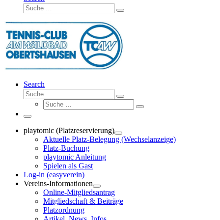
Suche
Suche
…
Search
Suche
Suche
Suche
…
Suche
…
Menü
playtomic (Platzreservierung)
Aktuelle Platz-Belegung (Wechselanzeige)
Platz-Buchung
playtomic Anleitung
Spielen als Gast
Log-in (easyverein)
Vereins-Informationen
Online-Mitgliedsantrag
Mitgliedschaft & Beiträge
Platzordnung
Artikel, News, Infos