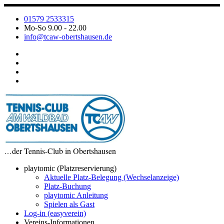
Zum
Inhalt
01579 2533315
springen
Mo-So 9.00 - 22.00
info@tcaw-obertshausen.de
…der Tennis-Club in Obertshausen
playtomic (Platzreservierung)
Aktuelle Platz-Belegung (Wechselanzeige)
Platz-Buchung
playtomic Anleitung
Spielen als Gast
Log-in (easyverein)
Vereins-Informationen