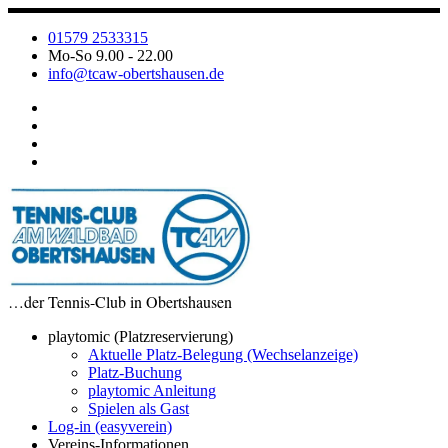
Zum
Inhalt
01579 2533315
springen
Mo-So 9.00 - 22.00
info@tcaw-obertshausen.de
…der Tennis-Club in Obertshausen
playtomic (Platzreservierung)
Aktuelle Platz-Belegung (Wechselanzeige)
Platz-Buchung
playtomic Anleitung
Spielen als Gast
Log-in (easyverein)
Vereins-Informationen