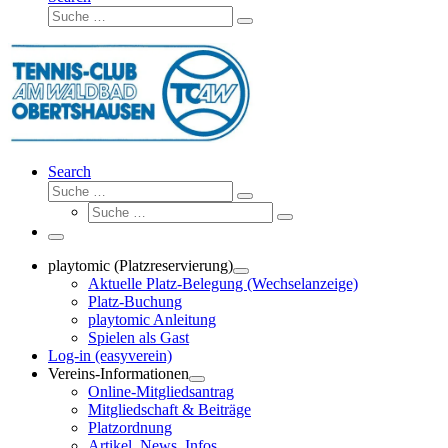
Suche
Suche
…
Search
Suche
Suche
Suche
…
Suche
…
Menü
playtomic (Platzreservierung)
Aktuelle Platz-Belegung (Wechselanzeige)
Platz-Buchung
playtomic Anleitung
Spielen als Gast
Log-in (easyverein)
Vereins-Informationen
Online-Mitgliedsantrag
Mitgliedschaft & Beiträge
Platzordnung
Artikel, News, Infos