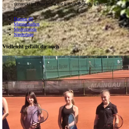
versteckt im Busch: Sabine Ullrich-Brosch, Christiane
Kalt
Damen 40
Mannschaften
Medenrunde
Niederlage
Vielleicht gefällt dir auch