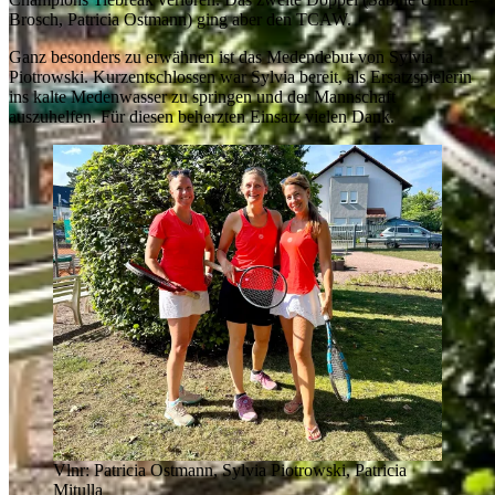
Brosch, Patricia Ostmann) ging aber den TCAW.
Ganz besonders zu erwähnen ist das Medendebut von Sylvia
Piotrowski. Kurzentschlossen war Sylvia bereit, als Ersatzspielerin
ins kalte Medenwasser zu springen und der Mannschaft
auszuhelfen. Für diesen beherzten Einsatz vielen Dank.
Vlnr: Patricia Ostmann, Sylvia Piotrowski, Patricia
Mitulla