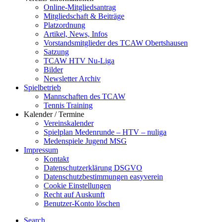
Online-Mitgliedsantrag
Mitgliedschaft & Beiträge
Platzordnung
Artikel, News, Infos
Vorstandsmitglieder des TCAW Obertshausen
Satzung
TCAW HTV Nu-Liga
Bilder
Newsletter Archiv
Spielbetrieb
Mannschaften des TCAW
Tennis Training
Kalender / Termine
Vereinskalender
Spielplan Medenrunde – HTV – nuliga
Medenspiele Jugend MSG
Impressum
Kontakt
Datenschutzerklärung DSGVO
Datenschutzbestimmungen easyverein
Cookie Einstellungen
Recht auf Auskunft
Benutzer-Konto löschen
Search