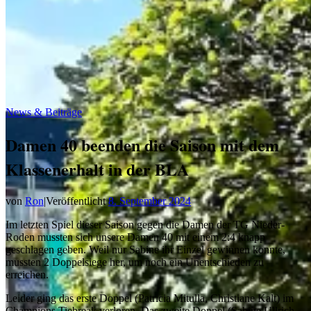
News & Beiträge
Damen 40 beenden die Saison mit dem
Klassenerhalt in der BLA
von
Ron
|
Veröffentlicht
8. September 2024
Im letzten Spiel dieser Saison gegen die Damen der TG Nieder-
Roden mussten sich unsere Damen 40 mit einem 2:4 knapp
geschlagen geben. Weil nur Sabine ihr Einzel gewinnen konnte,
mussten 2 Doppelsiege her, um noch ein Unentschieden zu
erreichen.
Leider ging das erste Doppel (Patricia Mitulla, Christiane Kalt) im
Champions Tiebreak verloren. Das zweite Doppel (Sabine Ullrich-