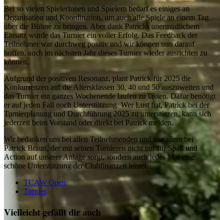
Bei so vielen SpielerInnen und Spielern bedarf es einiges an
Organisation und Koordination, um auch alle Spiele an einem Tag
über die Bühne zu bringen. Aber dank Patricks unermüdlichem
Einsatz wurde das Turnier ein voller Erfolg. Das Feedback der
Teilnehmer war durchweg positiv und wir können nun darauf
hoffen, auch im nächsten Jahr dieses Turnier wieder ausrichten zu
können,
Aufgrund der positiven Resonanz, plant Patrick für 2025 die
Konkurrenzen auf die Altersklassen 30, 40 und 50 auszuweiten und
das Turnier ein ganzes Wochenende laufen zu lassen. Dafür benötigt
er auf jeden Fall noch Unterstützung. Wer Lust hat, Patrick bei der
Turnierplanung und Durchführung 2025 zu unterstützen, kann sich
jederzeit beim Vorstand oder direkt bei Patrick melden.
Wir bedanken uns bei allen Teilnehmenden und vor allem bei
Patrick Braun, der mit seinen Turnieren nicht nur für Spaß und
Action auf unserer Anlage sorgt, sondern auch jedes Mal eine
schöne Unterstützung der Clubfinanzen leistet.
TCAW Open
Turnier
Vielleicht gefällt dir auch