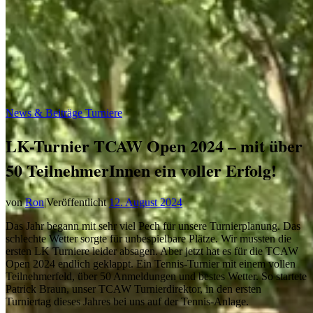
News & Beiträge
Turniere
LK-Turnier TCAW Open 2024 – mit über
50 TeilnehmerInnen ein voller Erfolg!
von
Ron
|
Veröffentlicht
12. August 2024
Das Jahr begann mit sehr viel Pech für unsere Turnierplanung. Das
schlechte Wetter sorgte für unbespielbare Plätze. Wir mussten die
ersten LK Turniere leider absagen. Aber jetzt hat es für die TCAW
Open 2024 endlich geklappt. Ein Tennis-Turnier mit einem vollen
Teilnehmerfeld, über 50 Anmeldungen und bestes Wetter. So startete
Patrick Braun, unser TCAW Turnierdirektor, in den ersten
Turniertag dieses Jahres bei uns auf der Tennis-Anlage.