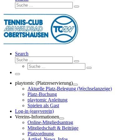
Suche
Suche
…
Search
Suche
Suche
Suche
…
Suche
…
Menü
playtomic (Platzreservierung)
Aktuelle Platz-Belegung (Wechselanzeige)
Platz-Buchung
playtomic Anleitung
Spielen als Gast
Log-in (easyverein)
Vereins-Informationen
Online-Mitgliedsantrag
Mitgliedschaft & Beiträge
Platzordnung
Artikel, News, Infos