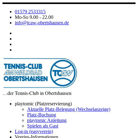
Zum
Inhalt
01579 2533315
springen
Mo-So 9.00 - 22.00
info@tcaw-obertshausen.de
…der Tennis-Club in Obertshausen
playtomic (Platzreservierung)
Aktuelle Platz-Belegung (Wechselanzeige)
Platz-Buchung
playtomic Anleitung
Spielen als Gast
Log-in (easyverein)
Vereins-Informationen