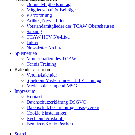
Online-Mitgliedsantrag
Mitgliedschaft & Beiträge
Platzordnung
Artikel, News, Infos
Vorstandsmitglieder des TCAW Obertshausen
Satzung
TCAW HTV Nu-Liga
Bilder
Newsletter Archiv
Spielbetrieb
Mannschaften des TCAW
Tennis Training
Kalender / Termine
Vereinskalender
Spielplan Medenrunde – HTV – nuliga
Medenspiele Jugend MSG
Impressum
Kontakt
Datenschutzerklärung DSGVO
Datenschutzbestimmungen easyverein
Cookie Einstellungen
Recht auf Auskunft
Benutzer-Konto löschen
Search