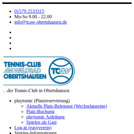
Zum
Inhalt
01579 2533315
springen
Mo-So 9.00 - 22.00
info@tcaw-obertshausen.de
…der Tennis-Club in Obertshausen
playtomic (Platzreservierung)
Aktuelle Platz-Belegung (Wechselanzeige)
Platz-Buchung
playtomic Anleitung
Spielen als Gast
Log-in (easyverein)
Vereins-Informationen