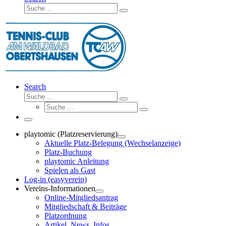
Suche
Suche
…
Search
Suche
Suche
Suche
…
Suche
…
Menü
playtomic (Platzreservierung)
Aktuelle Platz-Belegung (Wechselanzeige)
Platz-Buchung
playtomic Anleitung
Spielen als Gast
Log-in (easyverein)
Vereins-Informationen
Online-Mitgliedsantrag
Mitgliedschaft & Beiträge
Platzordnung
Artikel, News, Infos