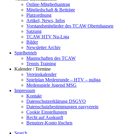
Online-Mitgliedsantrag
Mitgliedschaft & Beiträge
Platzordnung
Artikel, News, Infos
Vorstandsmitglieder des TCAW Obertshausen
Satzung
TCAW HTV Nu-Liga
Bilder
Newsletter Archiv
Spielbetrieb
Mannschaften des TCAW
Tennis Training
Kalender / Termine
Vereinskalender
Spielplan Medenrunde – HTV – nuliga
Medenspiele Jugend MSG
Impressum
Kontakt
Datenschutzerklärung DSGVO
Datenschutzbestimmungen easyverein
Cookie Einstellungen
Recht auf Auskunft
Benutzer-Konto löschen
Search