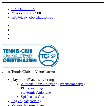
Zum
Inhalt
01579 2533315
springen
Mo-So 9.00 - 22.00
info@tcaw-obertshausen.de
…der Tennis-Club in Obertshausen
playtomic (Platzreservierung)
Aktuelle Platz-Belegung (Wechselanzeige)
Platz-Buchung
playtomic Anleitung
Spielen als Gast
Log-in (easyverein)
Vereins-Informationen