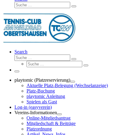
Suche
Suche
…
Search
Suche
Suche
Suche
…
Suche
…
Menü
playtomic (Platzreservierung)
Aktuelle Platz-Belegung (Wechselanzeige)
Platz-Buchung
playtomic Anleitung
Spielen als Gast
Log-in (easyverein)
Vereins-Informationen
Online-Mitgliedsantrag
Mitgliedschaft & Beiträge
Platzordnung
Artikel, News, Infos