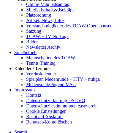
Online-Mitgliedsantrag
Mitgliedschaft & Beiträge
Platzordnung
Artikel, News, Infos
Vorstandsmitglieder des TCAW Obertshausen
Satzung
TCAW HTV Nu-Liga
Bilder
Newsletter Archiv
Spielbetrieb
Mannschaften des TCAW
Tennis Training
Kalender / Termine
Vereinskalender
Spielplan Medenrunde – HTV – nuliga
Medenspiele Jugend MSG
Impressum
Kontakt
Datenschutzerklärung DSGVO
Datenschutzbestimmungen easyverein
Cookie Einstellungen
Recht auf Auskunft
Benutzer-Konto löschen
Search