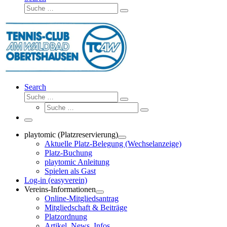
Suche
Suche
…
Search
Suche
Suche
Suche
…
Suche
…
Menü
playtomic (Platzreservierung)
Aktuelle Platz-Belegung (Wechselanzeige)
Platz-Buchung
playtomic Anleitung
Spielen als Gast
Log-in (easyverein)
Vereins-Informationen
Online-Mitgliedsantrag
Mitgliedschaft & Beiträge
Platzordnung
Artikel, News, Infos