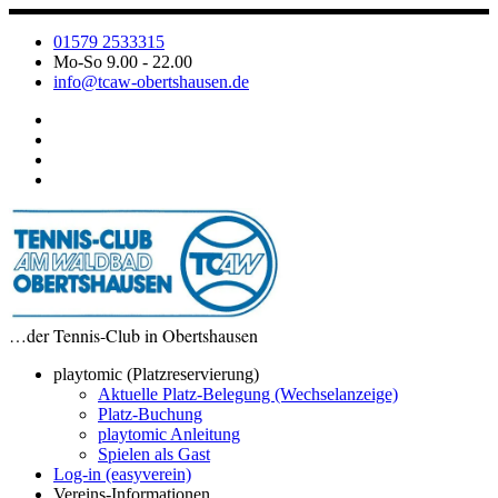
Zum
Inhalt
01579 2533315
springen
Mo-So 9.00 - 22.00
info@tcaw-obertshausen.de
…der Tennis-Club in Obertshausen
playtomic (Platzreservierung)
Aktuelle Platz-Belegung (Wechselanzeige)
Platz-Buchung
playtomic Anleitung
Spielen als Gast
Log-in (easyverein)
Vereins-Informationen