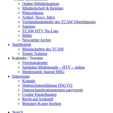
Online-Mitgliedsantrag
Mitgliedschaft & Beiträge
Platzordnung
Artikel, News, Infos
Vorstandsmitglieder des TCAW Obertshausen
Satzung
TCAW HTV Nu-Liga
Bilder
Newsletter Archiv
Spielbetrieb
Mannschaften des TCAW
Tennis Training
Kalender / Termine
Vereinskalender
Spielplan Medenrunde – HTV – nuliga
Medenspiele Jugend MSG
Impressum
Kontakt
Datenschutzerklärung DSGVO
Datenschutzbestimmungen easyverein
Cookie Einstellungen
Recht auf Auskunft
Benutzer-Konto löschen
Search