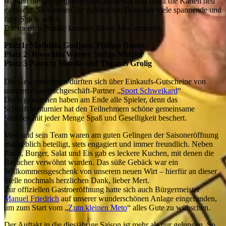
wurden die Doppelpartner neu ausgelost und somit die Karten neu
gemischt. So konnten die zahlreichen Besucher viele spannende und
faire Spiele sehen.
Die meisten Punkte konnten dieses Jahr sammeln.
Platz1: Mathilda Gudjons, Philipp Daube
Platz 2: Roswitha Winter, Stefan Metzler
Platz 3 Patricia Mitulla und Thomas Grolig
Die GewinnerInnen durften sich über Einkaufs-Gutscheine von
unserem Sportfachgeschäft-Partner „
Sport Schweikard
“
Doch gewonnen haben am Ende alle Spieler, denn das
Schleifchenturnier hat den Teilnehmern schöne gemeinsame
Stunden mit jeder Menge Spaß und Geselligkeit beschert.
Mert und sein Team waren am guten Gelingen der Saisoneröffnung
maßgeblich beteiligt, stets engagiert und immer freundlich. Neben
Pinsa, Burger, Salat und Eis gab es leckere Kuchen, mit denen die
Besucher verwöhnt wurden. Das süße Gebäck war ein
Willkommensgeschenk von unserem neuen Wirt – hierfür an dieser
Stelle nochmals herzlichen Dank, lieber Mert.
Zur offiziellen Gastroeröffnung hatte sich auch Bürgermeister
Manuel Friedrich
auf unserer wunderschönen Anlage eingefunden,
um zum Start vom „
Zum kleinen Meto
“ alles Gute zu wünschen.
Der Auftakt in die diesjährige Saison ist mehr als nur gelungen. So