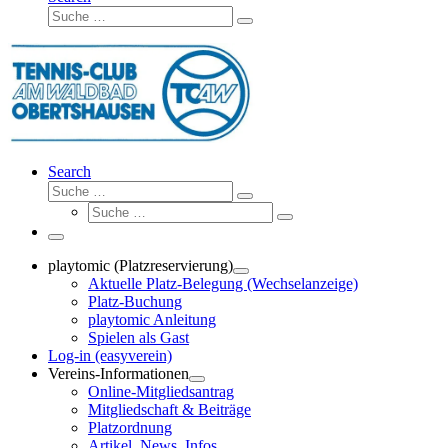
Suche
Suche
…
Search
Suche
Suche
Suche
…
Suche
…
Menü
playtomic (Platzreservierung)
Aktuelle Platz-Belegung (Wechselanzeige)
Platz-Buchung
playtomic Anleitung
Spielen als Gast
Log-in (easyverein)
Vereins-Informationen
Online-Mitgliedsantrag
Mitgliedschaft & Beiträge
Platzordnung
Artikel, News, Infos