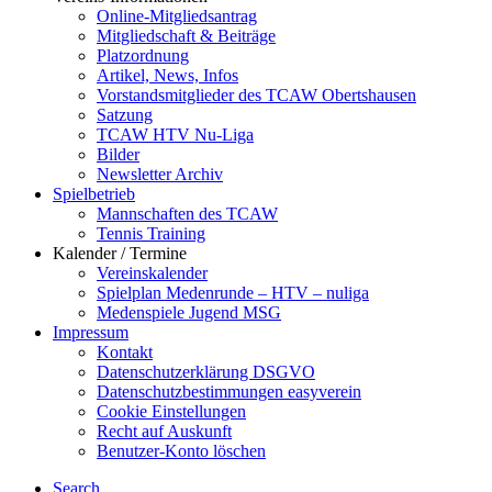
Online-Mitgliedsantrag
Mitgliedschaft & Beiträge
Platzordnung
Artikel, News, Infos
Vorstandsmitglieder des TCAW Obertshausen
Satzung
TCAW HTV Nu-Liga
Bilder
Newsletter Archiv
Spielbetrieb
Mannschaften des TCAW
Tennis Training
Kalender / Termine
Vereinskalender
Spielplan Medenrunde – HTV – nuliga
Medenspiele Jugend MSG
Impressum
Kontakt
Datenschutzerklärung DSGVO
Datenschutzbestimmungen easyverein
Cookie Einstellungen
Recht auf Auskunft
Benutzer-Konto löschen
Search