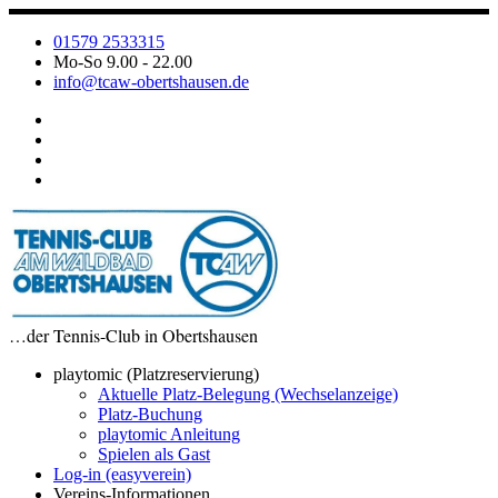
Zum
Inhalt
01579 2533315
springen
Mo-So 9.00 - 22.00
info@tcaw-obertshausen.de
…der Tennis-Club in Obertshausen
playtomic (Platzreservierung)
Aktuelle Platz-Belegung (Wechselanzeige)
Platz-Buchung
playtomic Anleitung
Spielen als Gast
Log-in (easyverein)
Vereins-Informationen