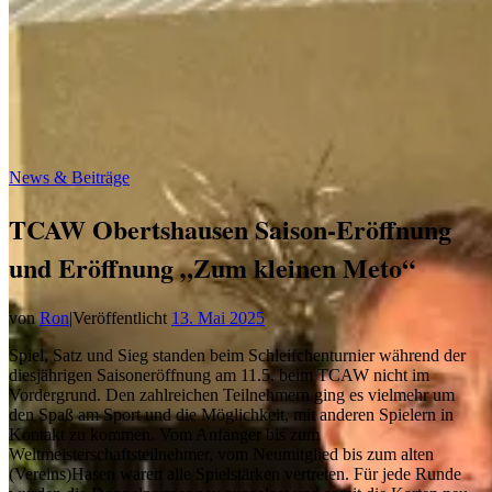
News & Beiträge
TCAW Obertshausen Saison-Eröffnung
und Eröffnung „Zum kleinen Meto“
von
Ron
|
Veröffentlicht
13. Mai 2025
Spiel, Satz und Sieg standen beim Schleifchenturnier während der
diesjährigen Saisoneröffnung am 11.5. beim TCAW nicht im
Vordergrund. Den zahlreichen Teilnehmern ging es vielmehr um
den Spaß am Sport und die Möglichkeit, mit anderen Spielern in
Kontakt zu kommen. Vom Anfänger bis zum
Weltmeisterschaftsteilnehmer, vom Neumitglied bis zum alten
(Vereins)Hasen waren alle Spielstärken vertreten. Für jede Runde