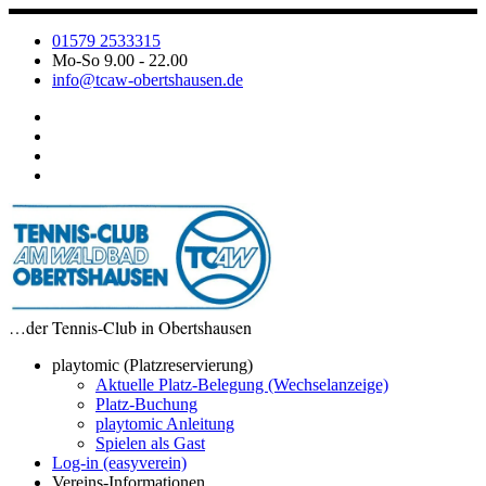
Zum
Inhalt
01579 2533315
springen
Mo-So 9.00 - 22.00
info@tcaw-obertshausen.de
…der Tennis-Club in Obertshausen
playtomic (Platzreservierung)
Aktuelle Platz-Belegung (Wechselanzeige)
Platz-Buchung
playtomic Anleitung
Spielen als Gast
Log-in (easyverein)
Vereins-Informationen