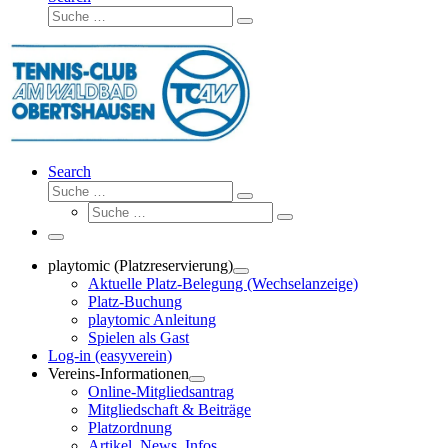
Suche
Suche
…
Search
Suche
Suche
Suche
…
Suche
…
Menü
playtomic (Platzreservierung)
Aktuelle Platz-Belegung (Wechselanzeige)
Platz-Buchung
playtomic Anleitung
Spielen als Gast
Log-in (easyverein)
Vereins-Informationen
Online-Mitgliedsantrag
Mitgliedschaft & Beiträge
Platzordnung
Artikel, News, Infos