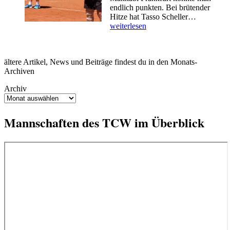
endlich punkten. Bei brütender
Herren
Hitze hat Tasso Scheller…
70
weiterlesen
–
Endlich
den
ältere Artikel, News und Beiträge findest du in den Monats-
ersten
Archiven
Punkt
eingefahr
Archiv
Mannschaften des TCW im Überblick