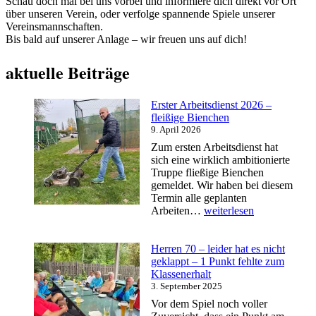
Schau doch mal bei uns vorbei und informiere dich direkt vor Ort
über unseren Verein, oder verfolge spannende Spiele unserer
Vereinsmannschaften.
Bis bald auf unserer Anlage – wir freuen uns auf dich!
aktuelle Beiträge
Erster Arbeitsdienst 2026 –
fleißige Bienchen
9. April 2026
Zum ersten Arbeitsdienst hat
sich eine wirklich ambitionierte
Truppe fließige Bienchen
gemeldet. Wir haben bei diesem
Termin alle geplanten
Erster
Arbeiten…
weiterlesen
Arbeitsdienst
2026
–
Herren 70 – leider hat es nicht
fleißige
geklappt – 1 Punkt fehlte zum
Bienchen
Klassenerhalt
3. September 2025
Vor dem Spiel noch voller