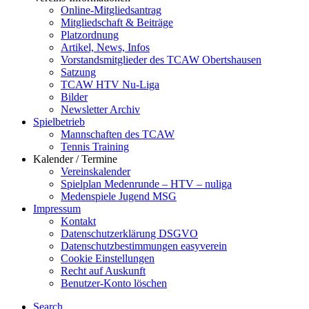
Online-Mitgliedsantrag
Mitgliedschaft & Beiträge
Platzordnung
Artikel, News, Infos
Vorstandsmitglieder des TCAW Obertshausen
Satzung
TCAW HTV Nu-Liga
Bilder
Newsletter Archiv
Spielbetrieb
Mannschaften des TCAW
Tennis Training
Kalender / Termine
Vereinskalender
Spielplan Medenrunde – HTV – nuliga
Medenspiele Jugend MSG
Impressum
Kontakt
Datenschutzerklärung DSGVO
Datenschutzbestimmungen easyverein
Cookie Einstellungen
Recht auf Auskunft
Benutzer-Konto löschen
Search