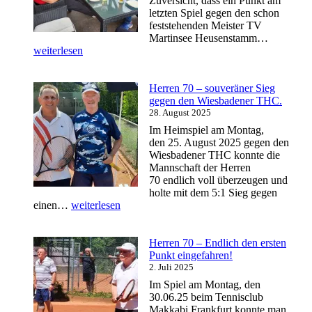
Zuversicht, dass ein Punkt am
letzten Spiel gegen den schon
feststehenden Meister TV
Herren 7
Martinsee Heusenstamm…
–
weiterlesen
leider
hat
es
Herren 70 – souveräner Sieg
nicht
gegen den Wiesbadener THC.
geklappt 
28. August 2025
1
Im Heimspiel am Montag,
Punkt
den 25. August 2025 gegen den
fehlte
Wiesbadener THC konnte die
zum
Mannschaft der Herren
Klassener
70 endlich voll überzeugen und
holte mit dem 5:1 Sieg gegen
Herren
einen…
weiterlesen
70
–
souveräner
Herren 70 – Endlich den ersten
Sieg
Punkt eingefahren!
gegen
2. Juli 2025
den
Im Spiel am Montag, den
Wiesbadener
30.06.25 beim Tennisclub
THC.
Makkabi Frankfurt konnte man