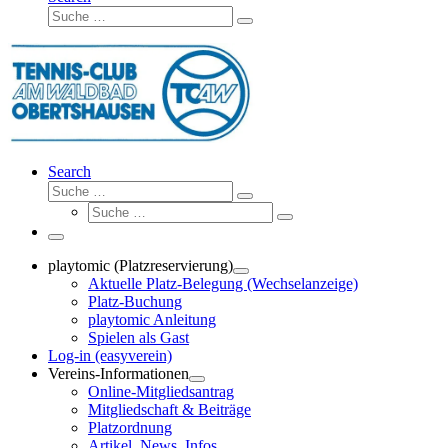
Suche
Suche
…
Search
Suche
Suche
Suche
…
Suche
…
Menü
playtomic (Platzreservierung)
Aktuelle Platz-Belegung (Wechselanzeige)
Platz-Buchung
playtomic Anleitung
Spielen als Gast
Log-in (easyverein)
Vereins-Informationen
Online-Mitgliedsantrag
Mitgliedschaft & Beiträge
Platzordnung
Artikel, News, Infos