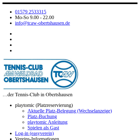
Zum
Inhalt
01579 2533315
springen
Mo-So 9.00 - 22.00
info@tcaw-obertshausen.de
…der Tennis-Club in Obertshausen
playtomic (Platzreservierung)
Aktuelle Platz-Belegung (Wechselanzeige)
Platz-Buchung
playtomic Anleitung
Spielen als Gast
Log-in (easyverein)
Vereins-Informationen