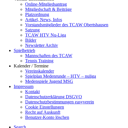
Online-Mitgliedsantrag
Mitgliedschaft & Beiträge
Platzordnung
Artikel, News, Infos
Vorstandsmitglieder des TCAW Obertshausen
Satzung
TCAW HTV Nu-Liga
Bilder
Newsletter Archiv
Spielbetrieb
Mannschaften des TCAW
Tennis Training
Kalender / Termine
Vereinskalender
Spielplan Medenrunde – HTV – nuliga
Medenspiele Jugend MSG
Impressum
Kontakt
Datenschutzerklärung DSGVO
Datenschutzbestimmungen easyverein
Cookie Einstellungen
Recht auf Auskunft
Benutzer-Konto löschen
Search