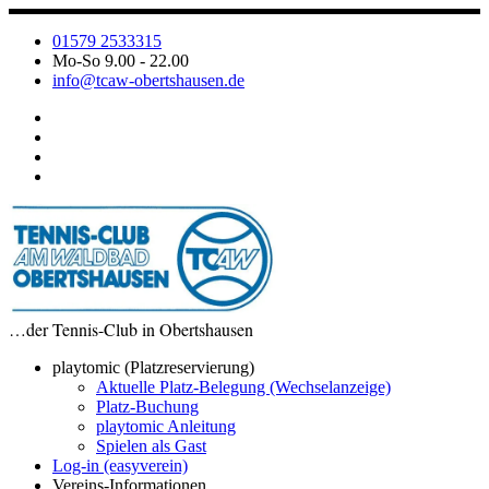
Zum
Inhalt
01579 2533315
springen
Mo-So 9.00 - 22.00
info@tcaw-obertshausen.de
…der Tennis-Club in Obertshausen
playtomic (Platzreservierung)
Aktuelle Platz-Belegung (Wechselanzeige)
Platz-Buchung
playtomic Anleitung
Spielen als Gast
Log-in (easyverein)
Vereins-Informationen