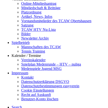
Online-Mitgliedsantrag
Mitgliedschaft & Beiträge
Platzordnung
Artikel, News, Infos
Vorstandsmitglieder des TCAW Obertshausen
Satzung
TCAW HTV Nu-Liga
Bilder
Newsletter Archiv
Spielbetrieb
Mannschaften des TCAW
Tennis Training
Kalender / Termine
Vereinskalender
Spielplan Medenrunde – HTV – nuliga
Medenspiele Jugend MSG
Impressum
Kontakt
Datenschutzerklärung DSGVO
Datenschutzbestimmungen easyverein
Cookie Einstellungen
Recht auf Auskunft
Benutzer-Konto löschen
Search