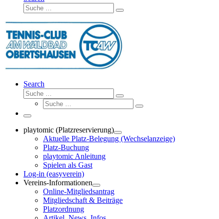
Suche
Suche
…
Search
Suche
Suche
Suche
…
Suche
…
Menü
playtomic (Platzreservierung)
Aktuelle Platz-Belegung (Wechselanzeige)
Platz-Buchung
playtomic Anleitung
Spielen als Gast
Log-in (easyverein)
Vereins-Informationen
Online-Mitgliedsantrag
Mitgliedschaft & Beiträge
Platzordnung
Artikel, News, Infos