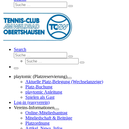
Suche
Suche
…
Search
Suche
Suche
Suche
…
Suche
…
Menü
playtomic (Platzreservierung)
Aktuelle Platz-Belegung (Wechselanzeige)
Platz-Buchung
playtomic Anleitung
Spielen als Gast
Log-in (easyverein)
Vereins-Informationen
Online-Mitgliedsantrag
Mitgliedschaft & Beiträge
Platzordnung
Artikel, News, Infos