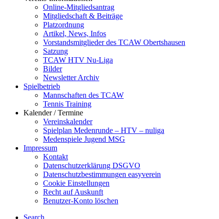
Online-Mitgliedsantrag
Mitgliedschaft & Beiträge
Platzordnung
Artikel, News, Infos
Vorstandsmitglieder des TCAW Obertshausen
Satzung
TCAW HTV Nu-Liga
Bilder
Newsletter Archiv
Spielbetrieb
Mannschaften des TCAW
Tennis Training
Kalender / Termine
Vereinskalender
Spielplan Medenrunde – HTV – nuliga
Medenspiele Jugend MSG
Impressum
Kontakt
Datenschutzerklärung DSGVO
Datenschutzbestimmungen easyverein
Cookie Einstellungen
Recht auf Auskunft
Benutzer-Konto löschen
Search