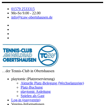
Zum
Inhalt
01579 2533315
springen
Mo-So 9.00 - 22.00
info@tcaw-obertshausen.de
…der Tennis-Club in Obertshausen
playtomic (Platzreservierung)
Aktuelle Platz-Belegung (Wechselanzeige)
Platz-Buchung
playtomic Anleitung
Spielen als Gast
Log-in (easyverein)
Vereins-Informationen