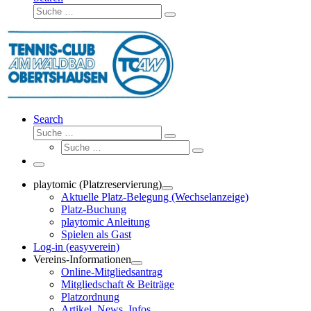
Suche
Suche
…
Search
Suche
Suche
Suche
…
Suche
…
Menü
playtomic (Platzreservierung)
Aktuelle Platz-Belegung (Wechselanzeige)
Platz-Buchung
playtomic Anleitung
Spielen als Gast
Log-in (easyverein)
Vereins-Informationen
Online-Mitgliedsantrag
Mitgliedschaft & Beiträge
Platzordnung
Artikel, News, Infos