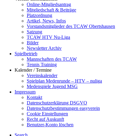
Online-Mitgliedsantrag
Mitgliedschaft & Beiträge
Platzordnung
Artikel, News, Infos
Vorstandsmitglieder des TCAW Obertshausen
Satzung
TCAW HTV Nu-Liga
Bilder
Newsletter Archiv
Spielbetrieb
Mannschaften des TCAW
Tennis Training
Kalender / Termine
Vereinskalender
Spielplan Medenrunde – HTV – nuliga
Medenspiele Jugend MSG
Impressum
Kontakt
Datenschutzerklärung DSGVO
Datenschutzbestimmungen easyverein
Cookie Einstellungen
Recht auf Auskunft
Benutzer-Konto löschen
Search