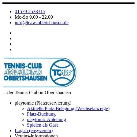
Zum
Inhalt
01579 2533315
springen
Mo-So 9.00 - 22.00
info@tcaw-obertshausen.de
…der Tennis-Club in Obertshausen
playtomic (Platzreservierung)
Aktuelle Platz-Belegung (Wechselanzeige)
Platz-Buchung
playtomic Anleitung
Spielen als Gast
Log-in (easyverein)
Vereins-Informationen