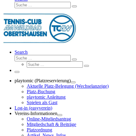
Suche
Suche
…
Search
Suche
Suche
Suche
…
Suche
…
Menü
playtomic (Platzreservierung)
Aktuelle Platz-Belegung (Wechselanzeige)
Platz-Buchung
playtomic Anleitung
Spielen als Gast
Log-in (easyverein)
Vereins-Informationen
Online-Mitgliedsantrag
Mitgliedschaft & Beiträge
Platzordnung
Artikel, News, Infos