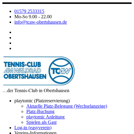
Zum
Inhalt
01579 2533315
springen
Mo-So 9.00 - 22.00
info@tcaw-obertshausen.de
…der Tennis-Club in Obertshausen
playtomic (Platzreservierung)
Aktuelle Platz-Belegung (Wechselanzeige)
Platz-Buchung
playtomic Anleitung
Spielen als Gast
Log-in (easyverein)
Vereins-Informationen