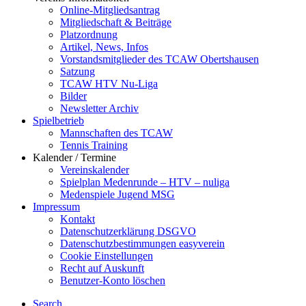
Online-Mitgliedsantrag
Mitgliedschaft & Beiträge
Platzordnung
Artikel, News, Infos
Vorstandsmitglieder des TCAW Obertshausen
Satzung
TCAW HTV Nu-Liga
Bilder
Newsletter Archiv
Spielbetrieb
Mannschaften des TCAW
Tennis Training
Kalender / Termine
Vereinskalender
Spielplan Medenrunde – HTV – nuliga
Medenspiele Jugend MSG
Impressum
Kontakt
Datenschutzerklärung DSGVO
Datenschutzbestimmungen easyverein
Cookie Einstellungen
Recht auf Auskunft
Benutzer-Konto löschen
Search