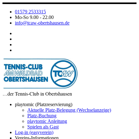
Zum
Inhalt
01579 2533315
springen
Mo-So 9.00 - 22.00
info@tcaw-obertshausen.de
…der Tennis-Club in Obertshausen
playtomic (Platzreservierung)
Aktuelle Platz-Belegung (Wechselanzeige)
Platz-Buchung
playtomic Anleitung
Spielen als Gast
Log-in (easyverein)
Vereins-Informationen