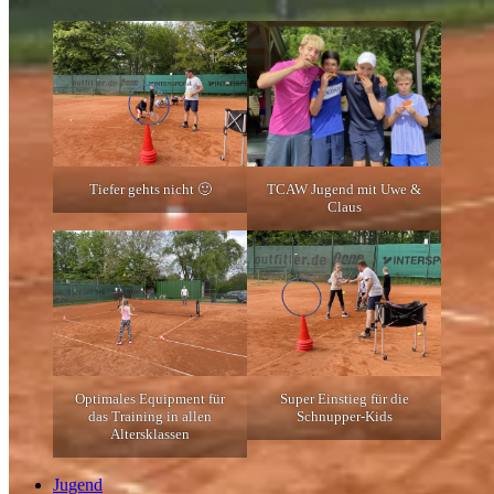
TCAW Jugend mit Uwe &
Tiefer gehts nicht 🙂
Claus
Optimales Equipment für
Super Einstieg für die
das Training in allen
Schnupper-Kids
Altersklassen
Jugend