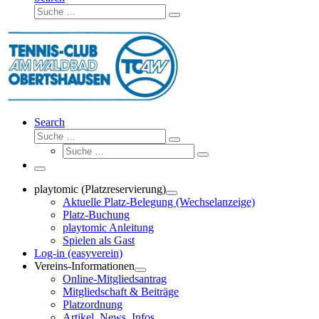
Suche
Suche
…
Search
Suche
Suche
Suche
…
Suche
…
Menü
playtomic (Platzreservierung)
Aktuelle Platz-Belegung (Wechselanzeige)
Platz-Buchung
playtomic Anleitung
Spielen als Gast
Log-in (easyverein)
Vereins-Informationen
Online-Mitgliedsantrag
Mitgliedschaft & Beiträge
Platzordnung
Artikel, News, Infos