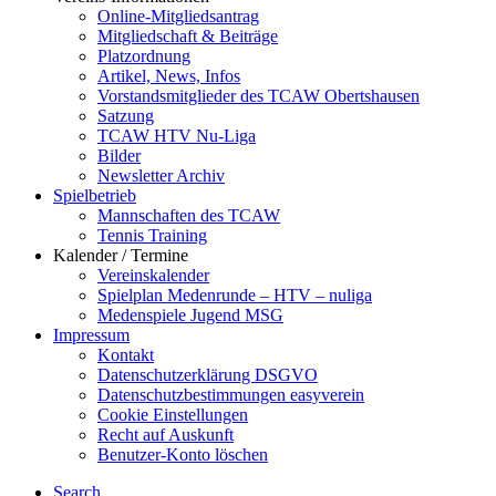
Online-Mitgliedsantrag
Mitgliedschaft & Beiträge
Platzordnung
Artikel, News, Infos
Vorstandsmitglieder des TCAW Obertshausen
Satzung
TCAW HTV Nu-Liga
Bilder
Newsletter Archiv
Spielbetrieb
Mannschaften des TCAW
Tennis Training
Kalender / Termine
Vereinskalender
Spielplan Medenrunde – HTV – nuliga
Medenspiele Jugend MSG
Impressum
Kontakt
Datenschutzerklärung DSGVO
Datenschutzbestimmungen easyverein
Cookie Einstellungen
Recht auf Auskunft
Benutzer-Konto löschen
Search