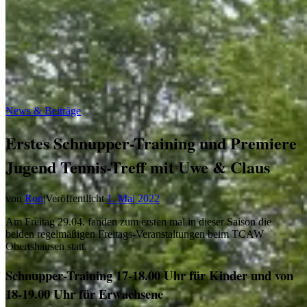
News & Beiträge
Erstes Schnupper-Training und Premiere
Jugend Tennis-Treff mit Uwe & Claus
von
Ron
|
Veröffentlicht
1. Mai 2022
Am Freitag 29.04. fanden zum ersten mal in dieser Saison die
beiden regelmäßigen Freitags-Veranstaltungen beim TCAW
Obertshausen statt.
Schnupper-Training 17-18.00 Uhr für Kinder und von
18-19.00 Uhr für Erwachsene