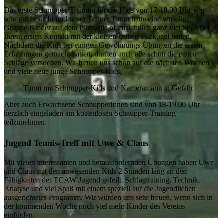
Das erste Schnupper-Training für die Kids von 17-18.00 Uhr war
sehr gut besucht und unser Trainer Timm hatte eine wuselige
Gruppe Kinder auf dem Platz, die offensichtlich ganz viel Spaß bei
Ihrem ersten Kontakt mit der kleinen gelben Filzkugel hatten.
Nachdem die Kids bei einigen Gewöhnungs-Übungen die ersten
Erfahrungen gemacht hatten, durften auch alle schon die ersten
Schläge versuchen. Wir freuen uns schon auf die nächsten Wochen
und viele neue junge Schnupper-Kids.
Timm mit Schnupper-Kids und Kameramann in Gefahr
Aber auch Erwachsene SchnupperInnen sind von 18-19.00 Uhr
herzlich eingeladen am kostenlosen Schnupper-Training
teilzunehmen.
Jugend Tennis-Treff mit Uwe & Claus
Mit vielen interessanten und herausfordernden Übungen haben Uwe
und Claus mit den anwesenden Kids 2 Stunden lang an den
Fähigkeiten der TCAW Jugend gefeilt. Schlagtraining, Technik,
Analyse und viel Spaß mit einem speziell auf die Jugendlichen
ausgerichtetes Programm. Wir würden uns sehr freuen, wenn sich in
der kommenden Woche noch viel mehr Kinder des Vereins
einfinden.