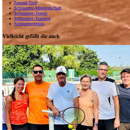
Jugend-Treff
Schnupper-Mitgliedschaft
Schnupper-Tennis
Schnupper-Training
Schnuppertennis
Vielleicht gefällt dir auch