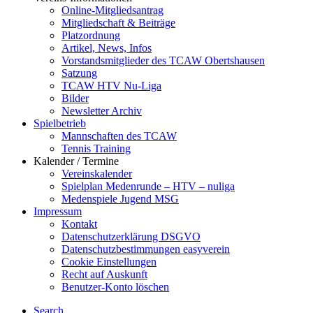
Online-Mitgliedsantrag
Mitgliedschaft & Beiträge
Platzordnung
Artikel, News, Infos
Vorstandsmitglieder des TCAW Obertshausen
Satzung
TCAW HTV Nu-Liga
Bilder
Newsletter Archiv
Spielbetrieb
Mannschaften des TCAW
Tennis Training
Kalender / Termine
Vereinskalender
Spielplan Medenrunde – HTV – nuliga
Medenspiele Jugend MSG
Impressum
Kontakt
Datenschutzerklärung DSGVO
Datenschutzbestimmungen easyverein
Cookie Einstellungen
Recht auf Auskunft
Benutzer-Konto löschen
Search