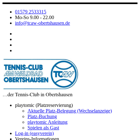
Zum
Inhalt
01579 2533315
springen
Mo-So 9.00 - 22.00
info@tcaw-obertshausen.de
…der Tennis-Club in Obertshausen
playtomic (Platzreservierung)
Aktuelle Platz-Belegung (Wechselanzeige)
Platz-Buchung
playtomic Anleitung
Spielen als Gast
Log-in (easyverein)
Vereins-Informationen