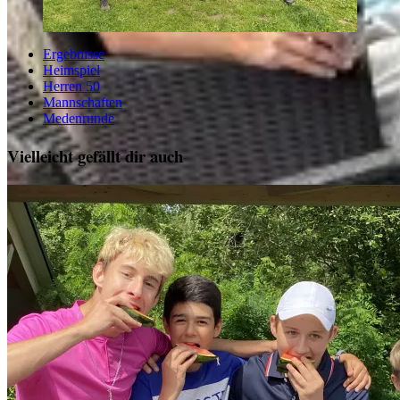
Ergebnisse
Heimspiel
Herren 50
Mannschaften
Medenrunde
Vielleicht gefällt dir auch