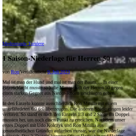
Medenrunde Turniere
1 Saison-Niederlage für Herren 50
von
Ron
|
Veröffentlicht
9. Juli 2023
Mal ist man der Hund und mal ist man der Baum…. In einer
Hitzeschlacht musste sich die Mannschaft der Herren 50 gegen
einen starken Gegner aus Nieder-Roden geschlagen geben.
In den Einzeln konnte ausschließlich Ron Mitulla mit einem
ungefährdeten 6:0 6:0 überzeugen. Die anderen Spiele gingen leider
verloren. So stand es nach den Einzeln 1:3 und 2 Siege im Doppel
mussten her, um noch einen Punkt zu erreichen. Nachdem unser
erstes Doppel mit Udo Kolczyk und Ron Mitulla aus
gesundheitlichen Gründen aufgeben musste, war die Niederlage