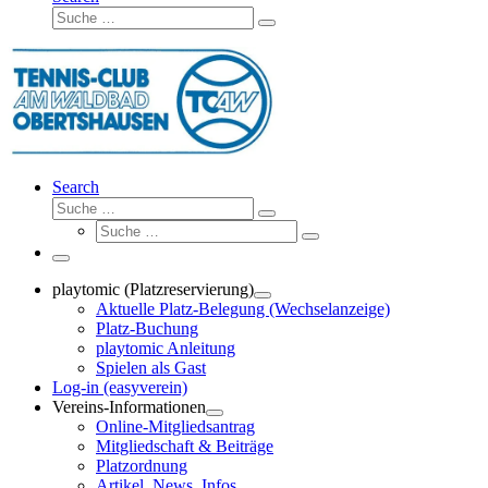
Suche
Suche
…
Search
Suche
Suche
Suche
…
Suche
…
Menü
playtomic (Platzreservierung)
Aktuelle Platz-Belegung (Wechselanzeige)
Platz-Buchung
playtomic Anleitung
Spielen als Gast
Log-in (easyverein)
Vereins-Informationen
Online-Mitgliedsantrag
Mitgliedschaft & Beiträge
Platzordnung
Artikel, News, Infos