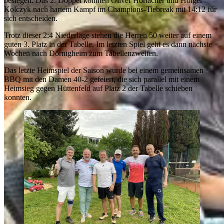
besiegelt. Das 2. Doppel konnten Oliver Horlacher und Holger
Kolczyk nach hartem Kampf im Champions-Tiebreak mit 14:12 für
sich entscheiden.
Trotz dieser 2:4 Niederlage stehen die Herren 50 weiter auf einem
guten 3. Platz in der Tabelle. Im letzten Spiel geht es dann nächste
Wochen nach Dörnigheim zum Tabellenzweiten.
Das letzte Heimspiel der Saison wurde bei einem gemeinsamen
BBQ mit den Damen 40-2 gefeiert, die sich parallel mit einem
Heimsieg gegen Hüttenfeld auf Platz 2 der Tabelle schieben
konnten.