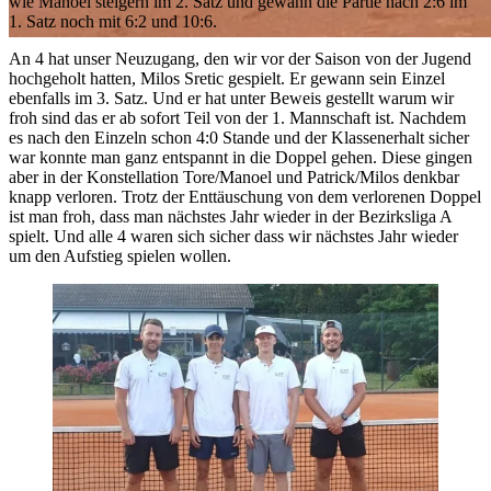
wie Manoel steigern im 2. Satz und gewann die Partie nach 2:6 im
1. Satz noch mit 6:2 und 10:6.
An 4 hat unser Neuzugang, den wir vor der Saison von der Jugend
hochgeholt hatten, Milos Sretic gespielt. Er gewann sein Einzel
ebenfalls im 3. Satz. Und er hat unter Beweis gestellt warum wir
froh sind das er ab sofort Teil von der 1. Mannschaft ist. Nachdem
es nach den Einzeln schon 4:0 Stande und der Klassenerhalt sicher
war konnte man ganz entspannt in die Doppel gehen. Diese gingen
aber in der Konstellation Tore/Manoel und Patrick/Milos denkbar
knapp verloren. Trotz der Enttäuschung von dem verlorenen Doppel
ist man froh, dass man nächstes Jahr wieder in der Bezirksliga A
spielt. Und alle 4 waren sich sicher dass wir nächstes Jahr wieder
um den Aufstieg spielen wollen.