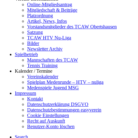
Online-Mitgliedsantrag
Mitgliedschaft & Beiträge
Platzordnung
Artikel, News, Infos
Vorstandsmitglieder des TCAW Obertshausen
Satzung
TCAW HTV Nu-Liga
Bilder
Newsletter Archiv
Spielbetrieb
Mannschaften des TCAW
Tennis Training
Kalender / Termine
Vereinskalender
Spielplan Medenrunde – HTV – nuliga
Medenspiele Jugend MSG
Impressum
Kontakt
Datenschutzerklärung DSGVO
Datenschutzbestimmungen easyverein
Cookie Einstellungen
Recht auf Auskunft
Benutzer-Konto löschen
Search