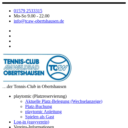
Zum
Inhalt
01579 2533315
springen
Mo-So 9.00 - 22.00
info@tcaw-obertshausen.de
…der Tennis-Club in Obertshausen
playtomic (Platzreservierung)
Aktuelle Platz-Belegung (Wechselanzeige)
Platz-Buchung
playtomic Anleitung
Spielen als Gast
Log-in (easyverein)
Vereins-Informationen