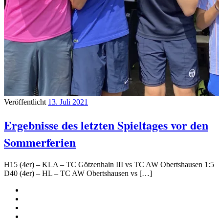
Veröffentlicht
13. Juli 2021
Ergebnisse des letzten Spieltages vor den
Sommerferien
H15 (4er) – KLA – TC Götzenhain III vs TC AW Obertshausen 1:5
D40 (4er) – HL – TC AW Obertshausen vs […]