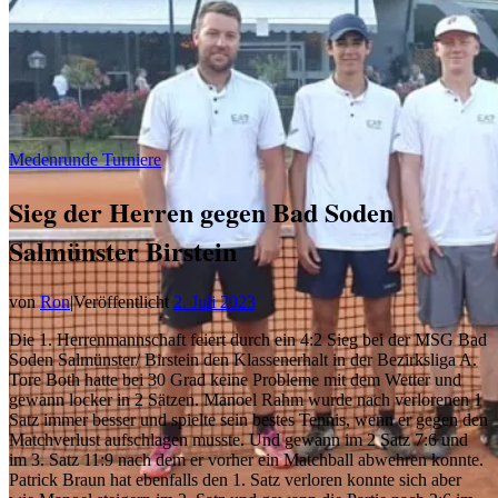
Medenrunde Turniere
Sieg der Herren gegen Bad Soden
Salmünster Birstein
von
Ron
|
Veröffentlicht
2. Juli 2023
Die 1. Herrenmannschaft feiert durch ein 4:2 Sieg bei der MSG Bad
Soden Salmünster/ Birstein den Klassenerhalt in der Bezirksliga A.
Tore Both hatte bei 30 Grad keine Probleme mit dem Wetter und
gewann locker in 2 Sätzen. Manoel Rahm wurde nach verlorenen 1
Satz immer besser und spielte sein bestes Tennis, wenn er gegen den
Matchverlust aufschlagen musste. Und gewann im 2 Satz 7:6 und
im 3. Satz 11:9 nach dem er vorher ein Matchball abwehren konnte.
Patrick Braun hat ebenfalls den 1. Satz verloren konnte sich aber