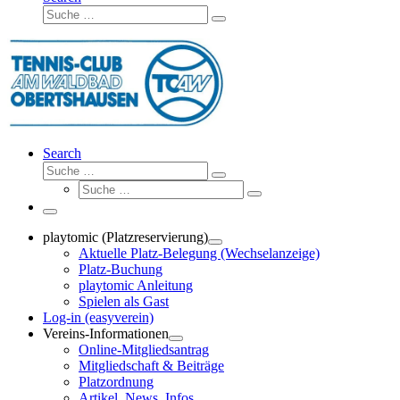
Suche
Suche
…
Search
Suche
Suche
Suche
…
Suche
…
Menü
playtomic (Platzreservierung)
Aktuelle Platz-Belegung (Wechselanzeige)
Platz-Buchung
playtomic Anleitung
Spielen als Gast
Log-in (easyverein)
Vereins-Informationen
Online-Mitgliedsantrag
Mitgliedschaft & Beiträge
Platzordnung
Artikel, News, Infos