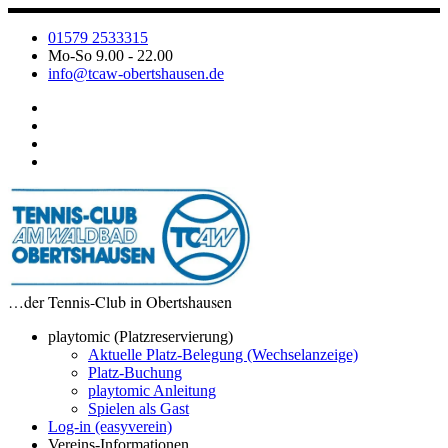
Zum
Inhalt
01579 2533315
springen
Mo-So 9.00 - 22.00
info@tcaw-obertshausen.de
…der Tennis-Club in Obertshausen
playtomic (Platzreservierung)
Aktuelle Platz-Belegung (Wechselanzeige)
Platz-Buchung
playtomic Anleitung
Spielen als Gast
Log-in (easyverein)
Vereins-Informationen