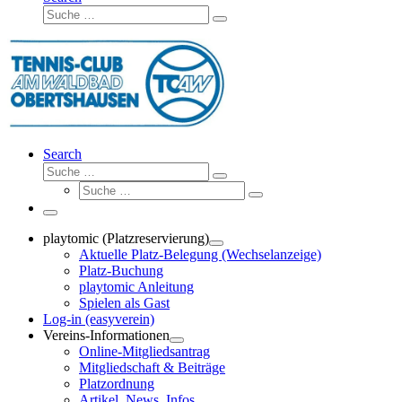
Suche
Suche
…
Search
Suche
Suche
Suche
…
Suche
…
Menü
playtomic (Platzreservierung)
Aktuelle Platz-Belegung (Wechselanzeige)
Platz-Buchung
playtomic Anleitung
Spielen als Gast
Log-in (easyverein)
Vereins-Informationen
Online-Mitgliedsantrag
Mitgliedschaft & Beiträge
Platzordnung
Artikel, News, Infos