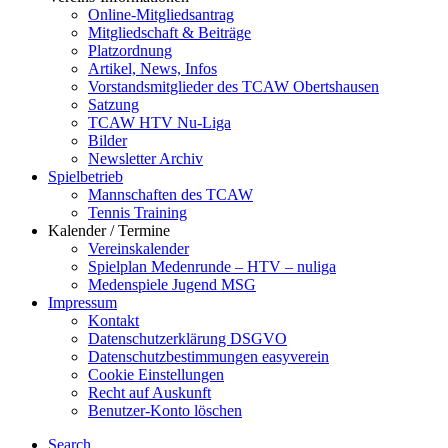
Online-Mitgliedsantrag
Mitgliedschaft & Beiträge
Platzordnung
Artikel, News, Infos
Vorstandsmitglieder des TCAW Obertshausen
Satzung
TCAW HTV Nu-Liga
Bilder
Newsletter Archiv
Spielbetrieb
Mannschaften des TCAW
Tennis Training
Kalender / Termine
Vereinskalender
Spielplan Medenrunde – HTV – nuliga
Medenspiele Jugend MSG
Impressum
Kontakt
Datenschutzerklärung DSGVO
Datenschutzbestimmungen easyverein
Cookie Einstellungen
Recht auf Auskunft
Benutzer-Konto löschen
Search