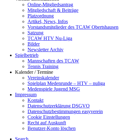
Online-Mitgliedsantrag
Mitgliedschaft & Beiträge
Platzordnung
Artikel, News, Infos
Vorstandsmitglieder des TCAW Obertshausen
Satzung
TCAW HTV Nu-Liga
Bilder
Newsletter Archiv
Spielbetrieb
Mannschaften des TCAW
Tennis Training
Kalender / Termine
Vereinskalender
Spielplan Medenrunde – HTV – nuliga
Medenspiele Jugend MSG
Impressum
Kontakt
Datenschutzerklärung DSGVO
Datenschutzbestimmungen easyverein
Cookie Einstellungen
Recht auf Auskunft
Benutzer-Konto löschen
Search