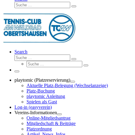
Suche
Suche
…
Search
Suche
Suche
Suche
…
Suche
…
Menü
playtomic (Platzreservierung)
Aktuelle Platz-Belegung (Wechselanzeige)
Platz-Buchung
playtomic Anleitung
Spielen als Gast
Log-in (easyverein)
Vereins-Informationen
Online-Mitgliedsantrag
Mitgliedschaft & Beiträge
Platzordnung
Artikel, News, Infos