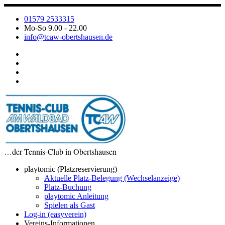
Zum
Inhalt
01579 2533315
springen
Mo-So 9.00 - 22.00
info@tcaw-obertshausen.de
…der Tennis-Club in Obertshausen
playtomic (Platzreservierung)
Aktuelle Platz-Belegung (Wechselanzeige)
Platz-Buchung
playtomic Anleitung
Spielen als Gast
Log-in (easyverein)
Vereins-Informationen