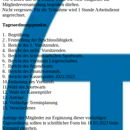
Mitgliederversammlung begrüßen dürften.
Nicht vergessen: Für die Teilnahme wird 1 Stunde Arbeitsdienst
angerechnet.
Tagesordnungspunkte.
1. Begrüßung.
2 . Feststellung der Beschlussfähigkeit.
3. Bericht des 1. Vorsitzenden.
4. Bericht des stellv. Vorsitzenden.
5. Bericht des kommissarischen Sportwarts.
6. Bericht des Vorstands Liegenschaften.
7. Bericht des Jugendwarts
8. Bericht des Finanzvorstands.
9. Bericht der Kassenprüfer 2021/2022.
10.Entlastung des Vorstands
11.Wahl des Sportwarts
12. Wahl der Kassenprüfer
13. Anträge.
14. Vorläufige Terminplanung
15. Verschiedenes
Anträge der Mitglieder zur Ergänzung dieser vorläufigen
Tagesordnung sollten in schriftlicher Form bis 18.03.2023 beim
Vorstand eingehen.