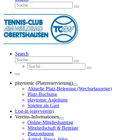
Suche
Suche
…
Search
Suche
Suche
Suche
…
Suche
…
Menü
playtomic (Platzreservierung)
Aktuelle Platz-Belegung (Wechselanzeige)
Platz-Buchung
playtomic Anleitung
Spielen als Gast
Log-in (easyverein)
Vereins-Informationen
Online-Mitgliedsantrag
Mitgliedschaft & Beiträge
Platzordnung
Artikel, News, Infos