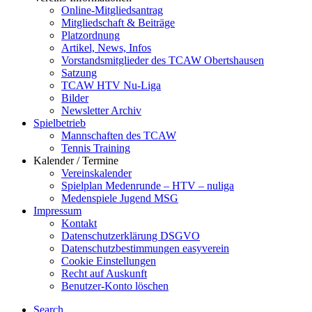
Online-Mitgliedsantrag
Mitgliedschaft & Beiträge
Platzordnung
Artikel, News, Infos
Vorstandsmitglieder des TCAW Obertshausen
Satzung
TCAW HTV Nu-Liga
Bilder
Newsletter Archiv
Spielbetrieb
Mannschaften des TCAW
Tennis Training
Kalender / Termine
Vereinskalender
Spielplan Medenrunde – HTV – nuliga
Medenspiele Jugend MSG
Impressum
Kontakt
Datenschutzerklärung DSGVO
Datenschutzbestimmungen easyverein
Cookie Einstellungen
Recht auf Auskunft
Benutzer-Konto löschen
Search