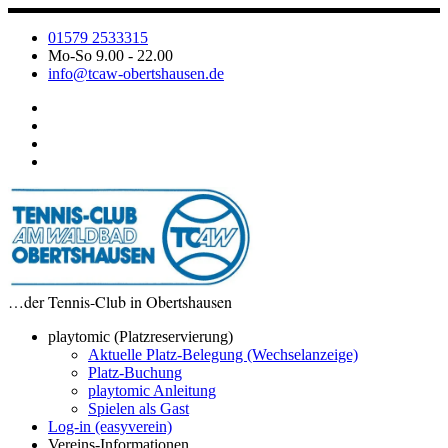
Zum
Inhalt
01579 2533315
springen
Mo-So 9.00 - 22.00
info@tcaw-obertshausen.de
…der Tennis-Club in Obertshausen
playtomic (Platzreservierung)
Aktuelle Platz-Belegung (Wechselanzeige)
Platz-Buchung
playtomic Anleitung
Spielen als Gast
Log-in (easyverein)
Vereins-Informationen