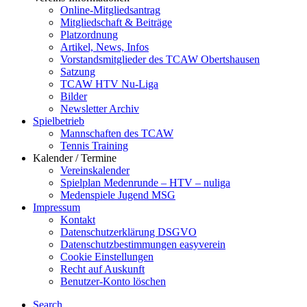
Online-Mitgliedsantrag
Mitgliedschaft & Beiträge
Platzordnung
Artikel, News, Infos
Vorstandsmitglieder des TCAW Obertshausen
Satzung
TCAW HTV Nu-Liga
Bilder
Newsletter Archiv
Spielbetrieb
Mannschaften des TCAW
Tennis Training
Kalender / Termine
Vereinskalender
Spielplan Medenrunde – HTV – nuliga
Medenspiele Jugend MSG
Impressum
Kontakt
Datenschutzerklärung DSGVO
Datenschutzbestimmungen easyverein
Cookie Einstellungen
Recht auf Auskunft
Benutzer-Konto löschen
Search