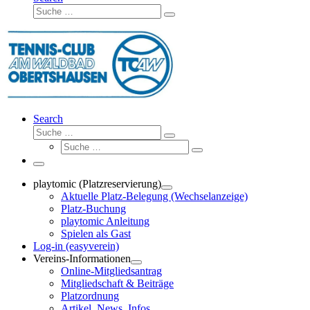
Suche
Suche
…
Search
Suche
Suche
Suche
…
Suche
…
Menü
playtomic (Platzreservierung)
Aktuelle Platz-Belegung (Wechselanzeige)
Platz-Buchung
playtomic Anleitung
Spielen als Gast
Log-in (easyverein)
Vereins-Informationen
Online-Mitgliedsantrag
Mitgliedschaft & Beiträge
Platzordnung
Artikel, News, Infos