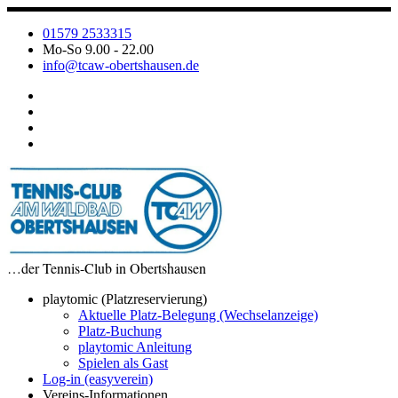
Zum
Inhalt
01579 2533315
springen
Mo-So 9.00 - 22.00
info@tcaw-obertshausen.de
…der Tennis-Club in Obertshausen
playtomic (Platzreservierung)
Aktuelle Platz-Belegung (Wechselanzeige)
Platz-Buchung
playtomic Anleitung
Spielen als Gast
Log-in (easyverein)
Vereins-Informationen