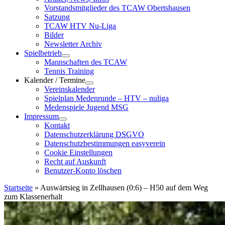
Vorstandsmitglieder des TCAW Obertshausen
Satzung
TCAW HTV Nu-Liga
Bilder
Newsletter Archiv
Spielbetrieb
Mannschaften des TCAW
Tennis Training
Kalender / Termine
Vereinskalender
Spielplan Medenrunde – HTV – nuliga
Medenspiele Jugend MSG
Impressum
Kontakt
Datenschutzerklärung DSGVO
Datenschutzbestimmungen easyverein
Cookie Einstellungen
Recht auf Auskunft
Benutzer-Konto löschen
Startseite
»
Auswärtsieg in Zellhausen (0:6) – H50 auf dem Weg
zum Klassenerhalt