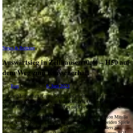
News & Beiträge
Auswärtsieg in Zellhausen (0:6) – H50 auf
dem Weg zum Klassenerhalt
von
Ron
|
Veröffentlicht
6. Juni 2023
Für die Mannschaft Herren 50 ging es im dritten Spiel nach
Zellhausen. Nach Siegen von Udo Kolczyk, Oliver Horlacher, Ron
Mitulla und Alfredo Rosillo stand es nach den Einzeln bereits 4:0.
In den abschließenden Doppeln spielten Udo Kolczyk/Ron Mitulla
sowie Alfredo Rosillo/Lucio Pellegrini. Da auch diese beiden Spiele
gewonnen wurden, lautete das Endergebnis 6:0. Besonders zu
erwähnen sind die 2 Siege (Einzel und Doppel) von unserem BOL-