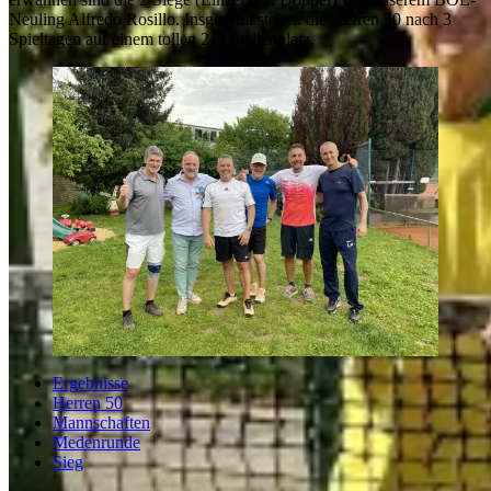
Neuling Alfredo Rosillo. Insgesamt stehen die Herren 50 nach 3
Spieltagen auf einem tollen 2. Tabellenplatz.
Ergebnisse
Herren 50
Mannschaften
Medenrunde
Sieg