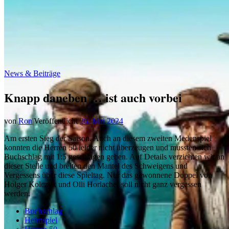
News & Beiträge
Knapp daneben … ist auch vorbei
von
Ron
|
Veröffentlicht
26. Mai 2024
Am ersten Sieg der Saison. Auch an diesem zweiten Medenspiel
konnten die Herren 50 leider nicht überzeugen und mussten sich
Buchschlag mit 1:5 geschlagen geben. Auf Details verzichten wir an
dieser Stelle und breiten den Mantel des Schweigens und
Vergessens über diese Spieltag. Nur das gewonnene Doppel von
Holger Kolczyk und Olli Horlacher soll nicht ganz vergessen
werden.
Buchschlag
Heimspiel