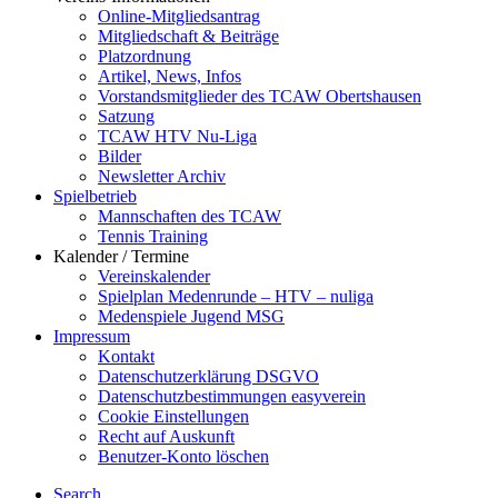
Online-Mitgliedsantrag
Mitgliedschaft & Beiträge
Platzordnung
Artikel, News, Infos
Vorstandsmitglieder des TCAW Obertshausen
Satzung
TCAW HTV Nu-Liga
Bilder
Newsletter Archiv
Spielbetrieb
Mannschaften des TCAW
Tennis Training
Kalender / Termine
Vereinskalender
Spielplan Medenrunde – HTV – nuliga
Medenspiele Jugend MSG
Impressum
Kontakt
Datenschutzerklärung DSGVO
Datenschutzbestimmungen easyverein
Cookie Einstellungen
Recht auf Auskunft
Benutzer-Konto löschen
Search