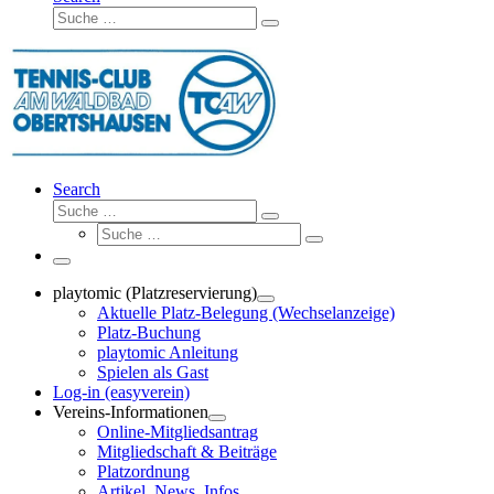
Suche
Suche
…
Search
Suche
Suche
Suche
…
Suche
…
Menü
playtomic (Platzreservierung)
Aktuelle Platz-Belegung (Wechselanzeige)
Platz-Buchung
playtomic Anleitung
Spielen als Gast
Log-in (easyverein)
Vereins-Informationen
Online-Mitgliedsantrag
Mitgliedschaft & Beiträge
Platzordnung
Artikel, News, Infos