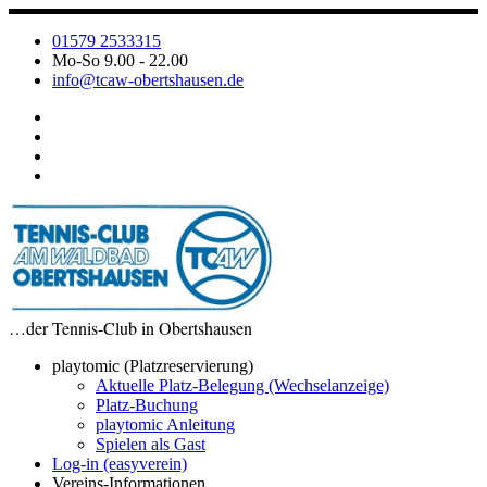
Zum
Inhalt
01579 2533315
springen
Mo-So 9.00 - 22.00
info@tcaw-obertshausen.de
…der Tennis-Club in Obertshausen
playtomic (Platzreservierung)
Aktuelle Platz-Belegung (Wechselanzeige)
Platz-Buchung
playtomic Anleitung
Spielen als Gast
Log-in (easyverein)
Vereins-Informationen