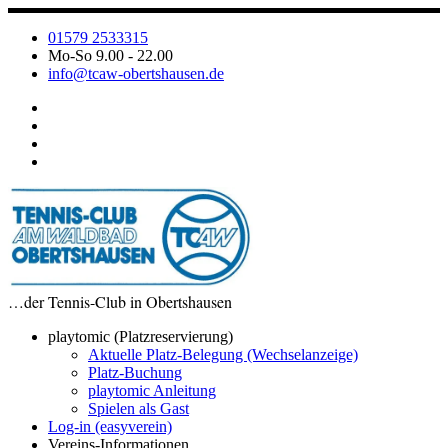
Zum
Inhalt
01579 2533315
springen
Mo-So 9.00 - 22.00
info@tcaw-obertshausen.de
…der Tennis-Club in Obertshausen
playtomic (Platzreservierung)
Aktuelle Platz-Belegung (Wechselanzeige)
Platz-Buchung
playtomic Anleitung
Spielen als Gast
Log-in (easyverein)
Vereins-Informationen