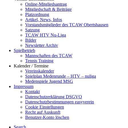
Online-Mitgliedsantrag
Mitgliedschaft & Beiträge
Platzordnung
Artikel, News, Infos
Vorstandsmitglieder des TCAW Obertshausen
Satzung
TCAW HTV Nu-Liga
Bilder
Newsletter Archiv
Spielbetrieb
Mannschaften des TCAW
Tennis Training
Kalender / Termine
Vereinskalender
Spielplan Medenrunde – HTV – nuliga
Medenspiele Jugend MSG
Impressum
Kontakt
Datenschutzerklärung DSGVO
Datenschutzbestimmungen easyverein
Cookie Einstellungen
Recht auf Auskunft
Benutzer-Konto löschen
Search