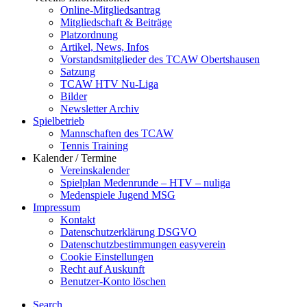
Online-Mitgliedsantrag
Mitgliedschaft & Beiträge
Platzordnung
Artikel, News, Infos
Vorstandsmitglieder des TCAW Obertshausen
Satzung
TCAW HTV Nu-Liga
Bilder
Newsletter Archiv
Spielbetrieb
Mannschaften des TCAW
Tennis Training
Kalender / Termine
Vereinskalender
Spielplan Medenrunde – HTV – nuliga
Medenspiele Jugend MSG
Impressum
Kontakt
Datenschutzerklärung DSGVO
Datenschutzbestimmungen easyverein
Cookie Einstellungen
Recht auf Auskunft
Benutzer-Konto löschen
Search