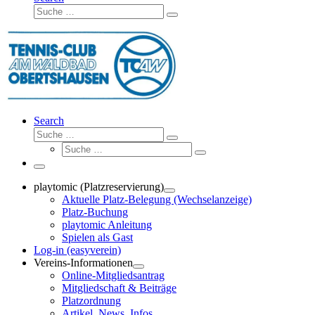
Suche
Suche
…
Search
Suche
Suche
Suche
…
Suche
…
Menü
playtomic (Platzreservierung)
Aktuelle Platz-Belegung (Wechselanzeige)
Platz-Buchung
playtomic Anleitung
Spielen als Gast
Log-in (easyverein)
Vereins-Informationen
Online-Mitgliedsantrag
Mitgliedschaft & Beiträge
Platzordnung
Artikel, News, Infos