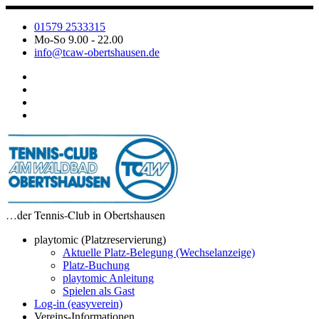
Zum
Inhalt
01579 2533315
springen
Mo-So 9.00 - 22.00
info@tcaw-obertshausen.de
…der Tennis-Club in Obertshausen
playtomic (Platzreservierung)
Aktuelle Platz-Belegung (Wechselanzeige)
Platz-Buchung
playtomic Anleitung
Spielen als Gast
Log-in (easyverein)
Vereins-Informationen