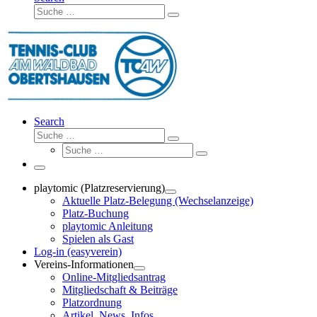
Suche
Suche
…
Search
Suche
Suche
Suche
…
Suche
…
Menü
playtomic (Platzreservierung)
Aktuelle Platz-Belegung (Wechselanzeige)
Platz-Buchung
playtomic Anleitung
Spielen als Gast
Log-in (easyverein)
Vereins-Informationen
Online-Mitgliedsantrag
Mitgliedschaft & Beiträge
Platzordnung
Artikel, News, Infos