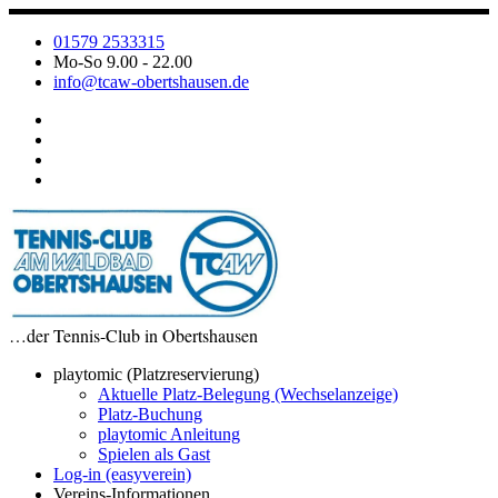
Zum
Inhalt
01579 2533315
springen
Mo-So 9.00 - 22.00
info@tcaw-obertshausen.de
…der Tennis-Club in Obertshausen
playtomic (Platzreservierung)
Aktuelle Platz-Belegung (Wechselanzeige)
Platz-Buchung
playtomic Anleitung
Spielen als Gast
Log-in (easyverein)
Vereins-Informationen